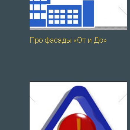
Про фасады «От и До»