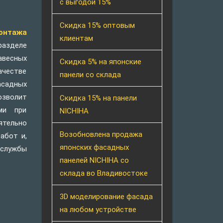
с выгодой 15%
Скидка 15% оптовым
нтажа
клиентам
зделе
весных
Скидка 5% на японские
честве
панели со склада
асадных
озволит
Скидка 15% на панели
ми при
NICHIHA
ятельно
Возобновлена продажа
абот и,
японских фасадных
 службы
панелей NICHIHA со
склада во Владивостоке
3D моделирование фасада
на любом устройстве