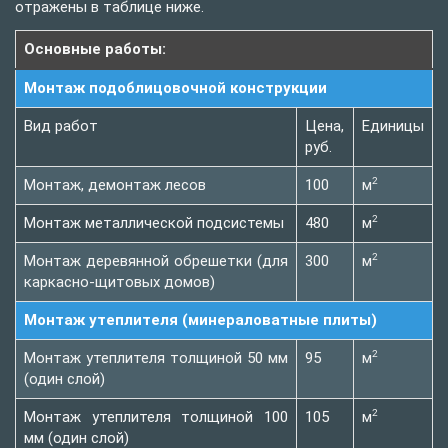
отражены в таблице ниже.
Основные работы:
Монтаж подоблицовочной конструкции
Вид работ
Цена,
Единицы
руб.
2
Монтаж, демонтаж лесов
100
м
2
Монтаж металлической подсистемы
480
м
2
Монтаж деревянной обрешетки (для
300
м
каркасно-щитовых домов)
Монтаж утеплителя (минераловатные плиты)
2
Монтаж утеплителя толщиной 50 мм
95
м
(один слой)
2
Монтаж утеплителя толщиной 100
105
м
мм (один слой)